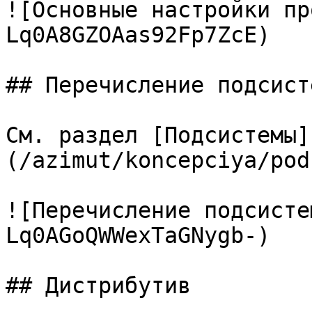
![Основные настройки пр
Lq0A8GZOAas92Fp7ZcE)

## Перечисление подсист
См. раздел [Подсистемы]
(/azimut/koncepciya/pod
![Перечисление подсисте
Lq0AGoQWWexTaGNygb-)

## Дистрибутив
